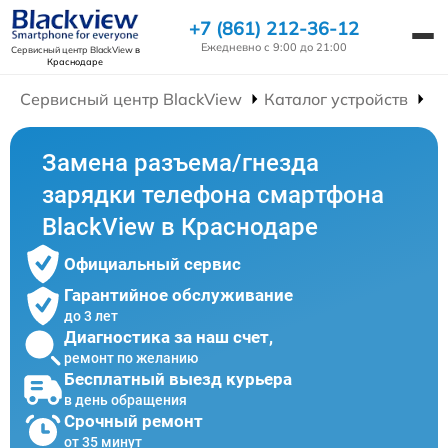
+7 (861) 212-36-12
Ежедневно с 9:00 до 21:00
Сервисный центр BlackView
в
Краснодаре
Сервисный центр BlackView
Каталог устройств
Р
Замена разъема/гнезда
зарядки телефона смартфона
BlackView в Краснодаре
Официальный сервис
Гарантийное обслуживание
до 3 лет
Диагностика за наш счет,
ремонт по желанию
Бесплатный выезд курьера
в день обращения
Срочный ремонт
от 35 минут