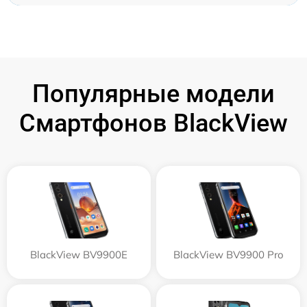
Популярные модели
Смартфонов BlackView
BlackView BV9900E
BlackView BV9900 Pro