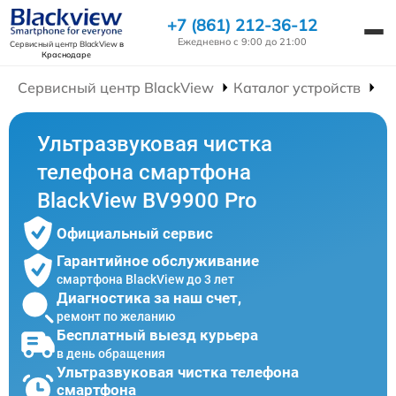
+7 (861) 212-36-12
Ежедневно с 9:00 до 21:00
Сервисный центр BlackView
в
Краснодаре
Сервисный центр BlackView
Каталог устройств
Р
Ультразвуковая чистка
телефона смартфона
BlackView BV9900 Pro
Официальный сервис
Гарантийное обслуживание
смартфона BlackView до 3 лет
Диагностика за наш счет,
ремонт по желанию
Бесплатный выезд курьера
в день обращения
Ультразвуковая чистка телефона
смартфона