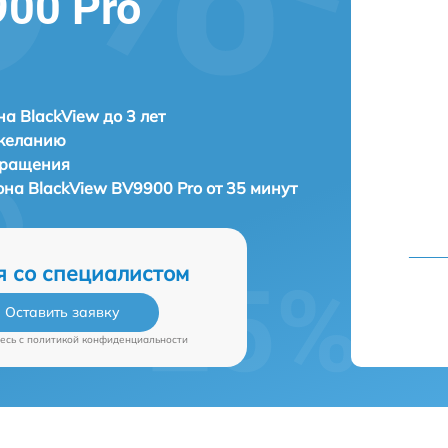
900 Pro
а BlackView до 3 лет
 желанию
бращения
фона
BlackView BV9900 Pro от 35 минут
я со специалистом
Оставить заявку
есь c
политикой конфиденциальности