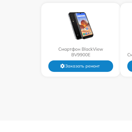
Смартфон BlackView
BV9900E
С
Заказать ремонт