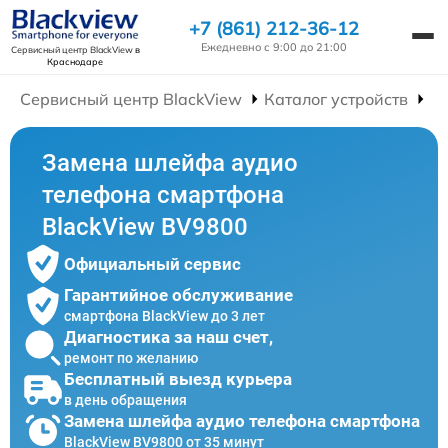
+7 (861) 212-36-12
Ежедневно с 9:00 до 21:00
Сервисный центр BlackView
в
Краснодаре
Сервисный центр BlackView
Каталог устройств
Р
Замена шлейфа аудио
телефона смартфона
BlackView BV9800
Официальный сервис
Гарантийное обслуживание
смартфона BlackView до 3 лет
Диагностика за наш счет,
ремонт по желанию
Бесплатный выезд курьера
в день обращения
Замена шлейфа аудио телефона смартфона
BlackView BV9800 от 35 минут