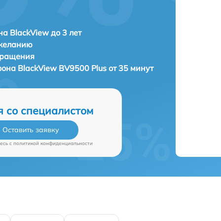
а BlackView до 3 лет
 желанию
бращения
фона
BlackView BV9500 Plus от 35 минут
я со специалистом
Оставить заявку
есь c
политикой конфиденциальности