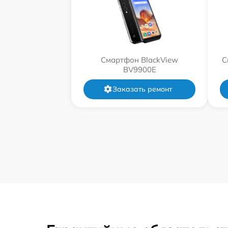
Смартфон BlackView
С
BV9900E
Заказать ремонт