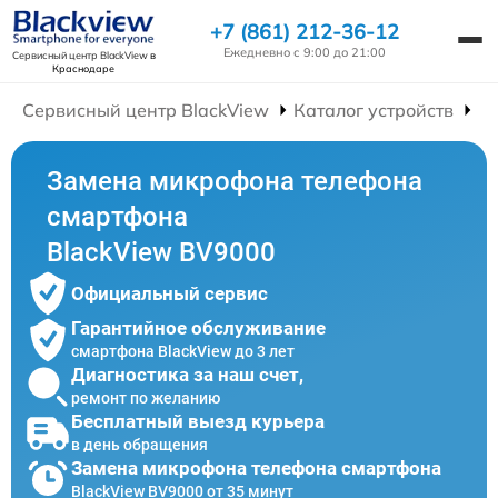
+7 (861) 212-36-12
Ежедневно с 9:00 до 21:00
Сервисный центр BlackView
в
Краснодаре
Сервисный центр BlackView
Каталог устройств
Р
Замена микрофона телефона
смартфона
BlackView BV9000
Официальный сервис
Гарантийное обслуживание
смартфона BlackView до 3 лет
Диагностика за наш счет,
ремонт по желанию
Бесплатный выезд курьера
в день обращения
Замена микрофона телефона смартфона
BlackView BV9000 от 35 минут