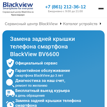
+7 (861) 212-36-12
Ежедневно с 9:00 до 21:00
Сервисный центр BlackView
в
Краснодаре
Сервисный центр BlackView
Каталог устройств
Р
Замена задней крышки
телефона смартфона
BlackView BV6600
Официальный сервис
Гарантийное обслуживание
смартфона BlackView до 3 лет
Диагностика за наш счет,
ремонт по желанию
Бесплатный выезд курьера
в день обращения
Замена задней крышки телефона
смартфона