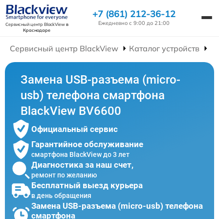
+7 (861) 212-36-12
Ежедневно с 9:00 до 21:00
Сервисный центр BlackView
в
Краснодаре
Сервисный центр BlackView
Каталог устройств
Р
Замена USB-разъема (micro-
usb) телефона смартфона
BlackView BV6600
Официальный сервис
Гарантийное обслуживание
смартфона BlackView до 3 лет
Диагностика за наш счет,
ремонт по желанию
Бесплатный выезд курьера
в день обращения
Замена USB-разъема (micro-usb) телефона
смартфона