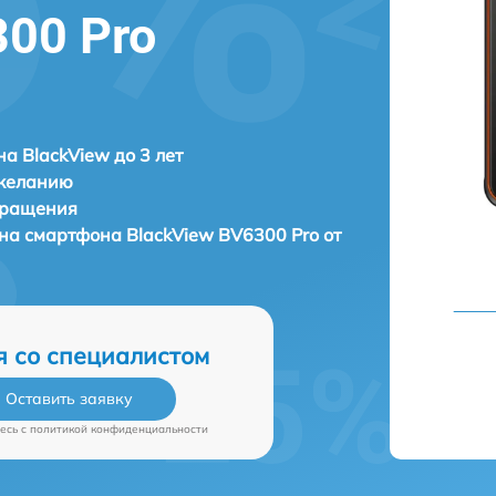
300 Pro
а BlackView до 3 лет
 желанию
бращения
она смартфона
BlackView BV6300 Pro от
я со специалистом
Оставить заявку
есь c
политикой конфиденциальности