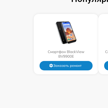
Смартфон BlackView
С
BV9900E
Заказать ремонт