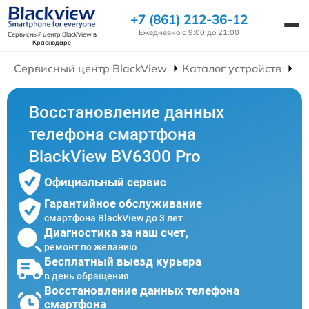
+7 (861) 212-36-12
Ежедневно с 9:00 до 21:00
Сервисный центр BlackView
в
Краснодаре
Сервисный центр BlackView
Каталог устройств
Р
Восстановление данных
телефона смартфона
BlackView BV6300 Pro
Официальный сервис
Гарантийное обслуживание
смартфона BlackView до 3 лет
Диагностика за наш счет,
ремонт по желанию
Бесплатный выезд курьера
в день обращения
Восстановление данных телефона
смартфона