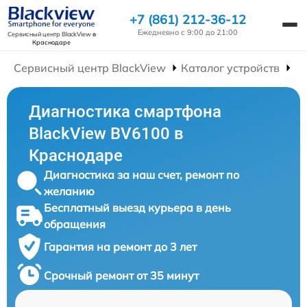
+7 (861) 212-36-12
Ежедневно с 9:00 до 21:00
Сервисный центр BlackView
в
Краснодаре
Сервисный центр BlackView
Каталог устройств
Р
Диагностика смартфона
BlackView BV6100 в
Краснодаре
Диагностика за наш счет, ремонт по
желанию
Бесплатный выезд курьера в день
обращения
Гарантия на ремонт до 3 лет
Срочный ремонт от 35 минут