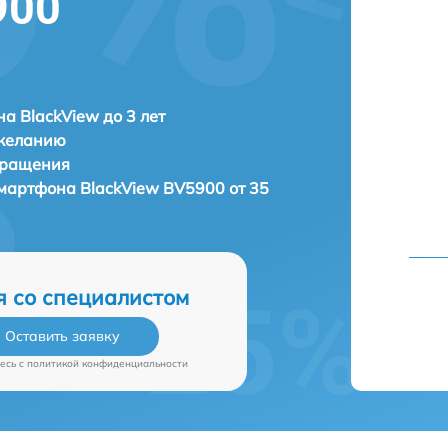
900
а BlackView до 3 лет
 желанию
бращения
 смартфона
BlackView BV5900 от 35
я со специалистом
Оставить заявку
есь c
политикой конфиденциальности