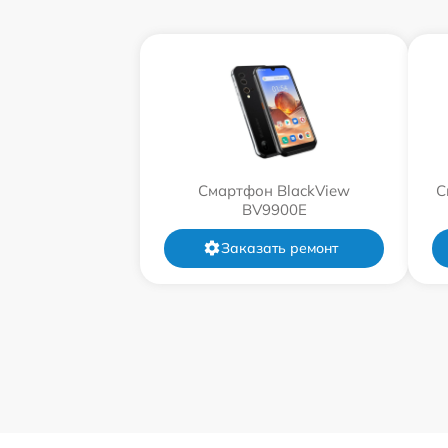
Смартфон BlackView
С
BV9900E
Заказать ремонт