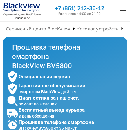
+7 (861) 212-36-12
Ежедневно с 9:00 до 21:00
Сервисный центр BlackView
в
Краснодаре
Сервисный центр BlackView
Каталог устройств
Р
Прошивка телефона
смартфона
BlackView BV5800
Официальный сервис
Гарантийное обслуживание
смартфона BlackView до 3 лет
Диагностика за наш счет,
ремонт по желанию
Бесплатный выезд курьера
в день обращения
Прошивка телефона смартфона
BlackView BV5800 от 35 минут