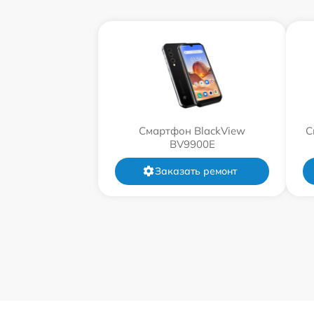
Смартфон BlackView
С
BV9900E
Заказать ремонт