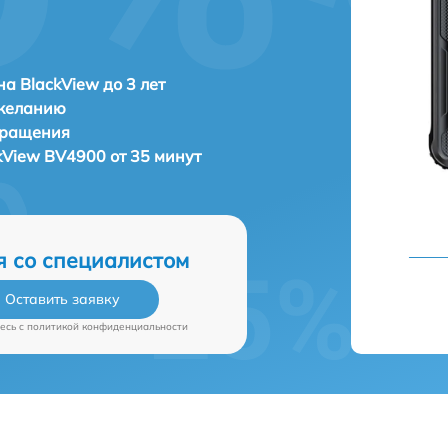
а BlackView до 3 лет
 желанию
бращения
kView BV4900 от 35 минут
я со специалистом
Оставить заявку
есь c
политикой конфиденциальности