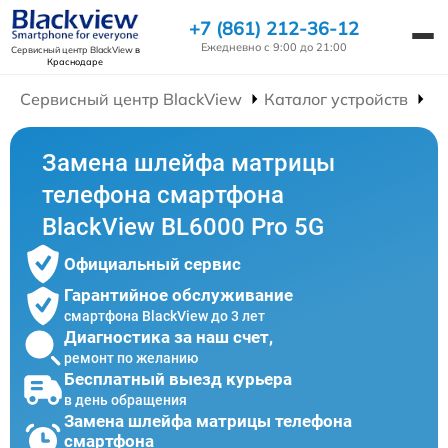
+7 (861) 212-36-12
Ежедневно с 9:00 до 21:00
Сервисный центр BlackView
в
Краснодаре
Сервисный центр BlackView
Каталог устройств
Р
Замена шлейфа матрицы
телефона смартфона
BlackView BL6000 Pro 5G
Официальный сервис
Гарантийное обслуживание
смартфона BlackView до 3 лет
Диагностика за наш счет,
ремонт по желанию
Бесплатный выезд курьера
в день обращения
Замена шлейфа матрицы телефона
смартфона