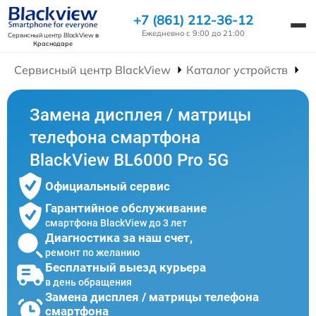
+7 (861) 212-36-12
Ежедневно с 9:00 до 21:00
Сервисный центр BlackView
в
Краснодаре
Сервисный центр BlackView
Каталог устройств
Р
Замена дисплея / матрицы
телефона смартфона
BlackView BL6000 Pro 5G
Официальный сервис
Гарантийное обслуживание
смартфона BlackView до 3 лет
Диагностика за наш счет,
ремонт по желанию
Бесплатный выезд курьера
в день обращения
Замена дисплея / матрицы телефона
смартфона