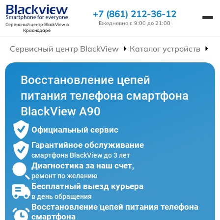
+7 (861) 212-36-12
Ежедневно с 9:00 до 21:00
Сервисный центр BlackView
в
Краснодаре
Сервисный центр BlackView
Каталог устройств
Р
Восстановление цепей
питания телефона смартфона
BlackView A90
Официальный сервис
Гарантийное обслуживание
смартфона BlackView до 3 лет
Диагностика за наш счет,
ремонт по желанию
Бесплатный выезд курьера
в день обращения
Восстановление цепей питания телефона
смартфона