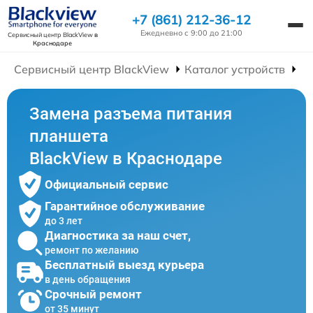
+7 (861) 212-36-12
Ежедневно с 9:00 до 21:00
Сервисный центр BlackView
в
Краснодаре
Сервисный центр BlackView
Каталог устройств
Р
Замена разъема питания
планшета
BlackView в Краснодаре
Официальный сервис
Гарантийное обслуживание
до 3 лет
Диагностика за наш счет,
ремонт по желанию
Бесплатный выезд курьера
в день обращения
Срочный ремонт
от 35 минут