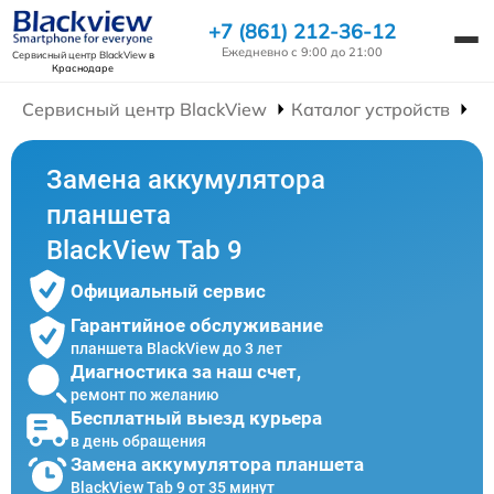
+7 (861) 212-36-12
Ежедневно с 9:00 до 21:00
Сервисный центр BlackView
в
Краснодаре
Сервисный центр BlackView
Каталог устройств
Р
Замена аккумулятора
планшета
BlackView Tab 9
Официальный сервис
Гарантийное обслуживание
планшета BlackView до 3 лет
Диагностика за наш счет,
ремонт по желанию
Бесплатный выезд курьера
в день обращения
Замена аккумулятора планшета
BlackView Tab 9 от 35 минут