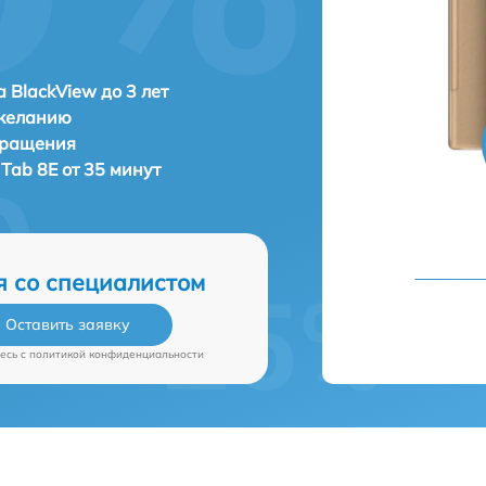
 BlackView до 3 лет
 желанию
бращения
 Tab 8E от 35 минут
я со специалистом
Оставить заявку
есь c
политикой конфиденциальности