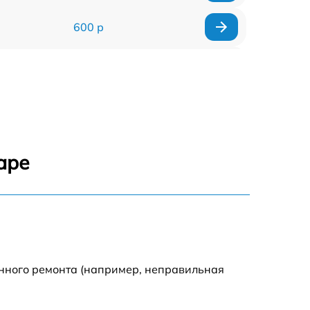
600 р
900 р
1100 р
500 р
аре
800 р
1200 р
800 р
енного ремонта (например, неправильная
500 р