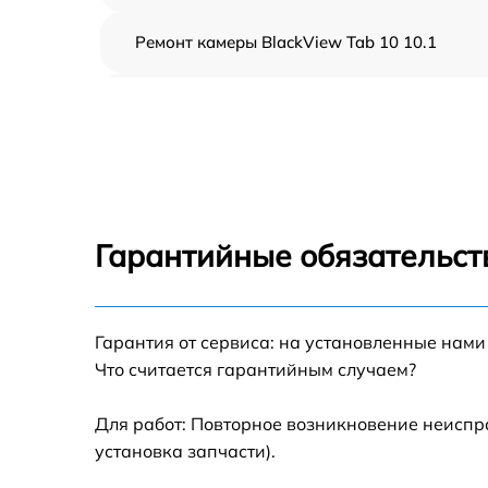
Ремонт камеры BlackView Tab 10 10.1
Чистка от пыли BlackView Tab 10 10.1
Замена стекла BlackView Tab 10 10.1
Замена динамика BlackView Tab 10 10.1
Гарантийные обязательст
Замена задней крышки BlackView Tab 10
10.1
Замена дисплея (экрана) BlackView Tab 10
Гарантия от сервиса: на установленные нами
10.1
Что считается гарантийным случаем?
Замена корпуса BlackView Tab 10 10.1
Для работ: Повторное возникновение неиспр
установка запчасти).
Замена аккумулятора BlackView Tab 10 10.